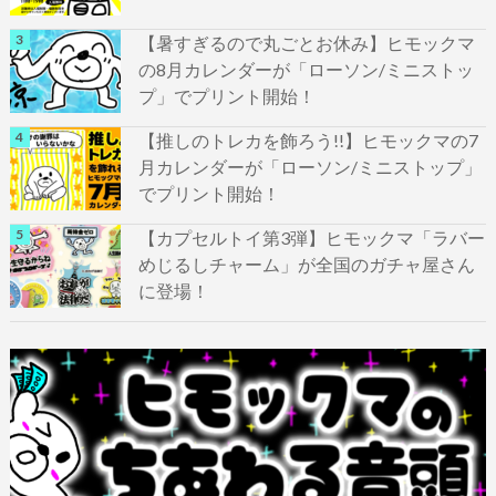
【暑すぎるので丸ごとお休み】ヒモックマ
の8月カレンダーが「ローソン/ミニストッ
プ」でプリント開始！
【推しのトレカを飾ろう!!】ヒモックマの7
月カレンダーが「ローソン/ミニストップ」
でプリント開始！
【カプセルトイ第3弾】ヒモックマ「ラバー
めじるしチャーム」が全国のガチャ屋さん
に登場！