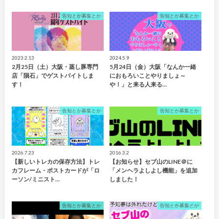
告知とか募集とか
告知とか募集とか
2023.2.13
2024.5.9
2月25日（土）大阪・蒸し豚専門
5月24日（金）大阪「なんか一緒
店「隕石」でゲストバイトしま
におもろいことやりましょ～
す！
や！」と来る人来る…
告知とか募集とか
告知とか募集とか
2026.7.23
2016.3.2
【新しいトレカの保存方法】トレ
【お知らせ】セブ山のLINE＠に
カフレーム・ポストカードが「ロ
「メンヘラよしよし機能」を追加
ーソン/ミニスト…
しました！
告知とか募集とか
告知とか募集とか