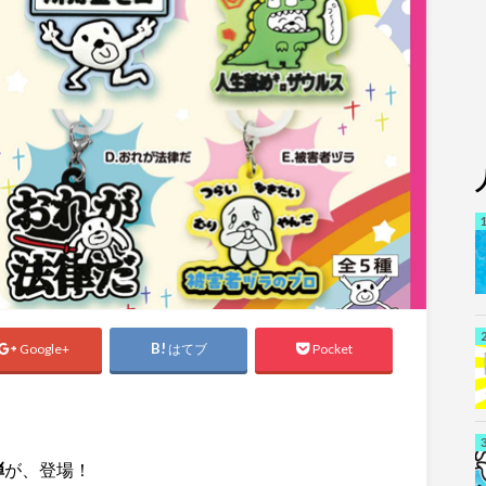
Google+
はてブ
Pocket
弾
が、登場！