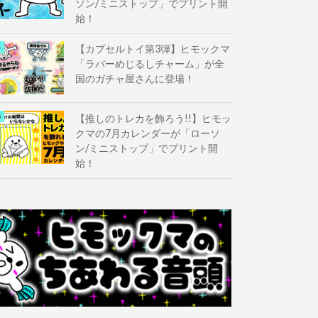
ソン/ミニストップ」でプリント開
始！
【カプセルトイ第3弾】ヒモックマ
「ラバーめじるしチャーム」が全
国のガチャ屋さんに登場！
【推しのトレカを飾ろう!!】ヒモッ
クマの7月カレンダーが「ローソ
ン/ミニストップ」でプリント開
始！