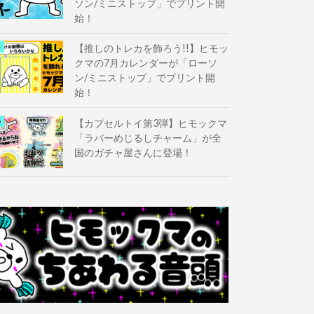
ソン/ミニストップ」でプリント開
始！
【推しのトレカを飾ろう!!】ヒモッ
クマの7月カレンダーが「ローソ
ン/ミニストップ」でプリント開
始！
【カプセルトイ第3弾】ヒモックマ
「ラバーめじるしチャーム」が全
国のガチャ屋さんに登場！